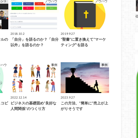
ベント
ノウハウ
ノウハウ
2018.10.2
2019.9.27
サルの
「自分」を語るのか？「自分
“聖書”に置き換えて“マーケ
以外」を語るのか？
ティング”を語る
ウハウ
事例
事例
2022.12.14
2023.9.27
スコピ
ビジネスの基礎固め”良好な
この方法、”簡単に”売上が上
人間関係”のつくり方
がりそうです