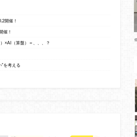
.2開催！
開催！
語）×AI（算盤）＝、、、？
い”を考える