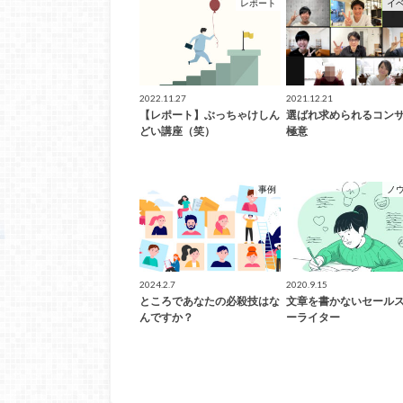
レポート
イ
2022.11.27
2021.12.21
【レポート】ぶっちゃけしん
選ばれ求められるコン
どい講座（笑）
極意
事例
ノ
2024.2.7
2020.9.15
ところであなたの必殺技はな
文章を書かないセール
んですか？
ーライター