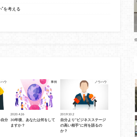
い”を考える
ウハウ
事例
ノウハウ
2020.4.26
2019.10.2
い自分
30年後、あなたは何をして
自分より“ビジネスステージ
ますか？
の高い相手”に何を語るの
か？