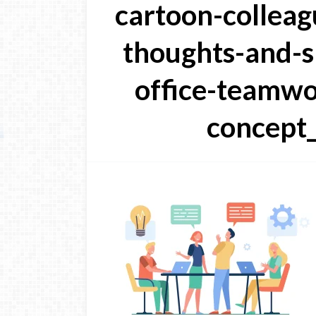
cartoon-colleag
thoughts-and-s
office-teamw
concept