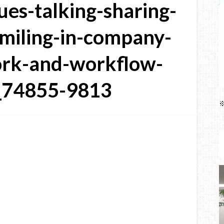
ues-talking-sharing-
miling-in-company-
ork-and-workflow-
_74855-9813