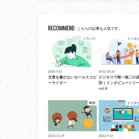
RECOMMEND
こちらの記事も人気です。
ノウハウ
インタ
2020.9.15
2022.10.26
文章を書かないセールスコピ
ビジネスで唯一無二の
ーライター
則｜インタビューシリ
vol.8
事例
インタ
2023.11.29
2022.9.13