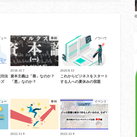
ビュー
事例
ノウハウ
2018.10.7
2020.8.13
成功法
資本主義は「善」なのか？
これからビジネスをスタート
ーズ
「悪」なのか？
する人への夏休みの宿題
ビュー
事例
イベント
2022.11.9
2022.12.9