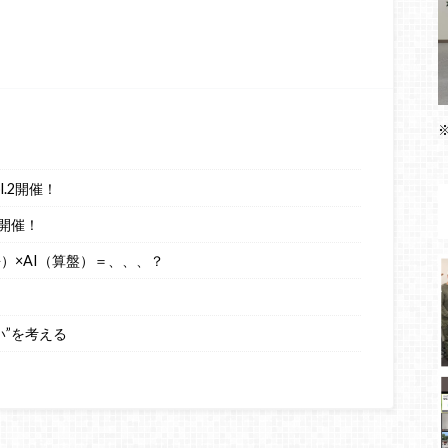
.2開催！
開催！
語）×AI（算盤）＝、、、？
い”を考える