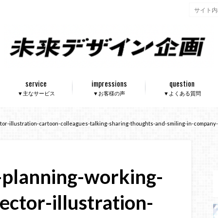
service
impressions
question
▼主なサービス
▼お客様の声
▼よくある質問
tor-illustration-cartoon-colleagues-talking-sharing-thoughts-and-smiling-in-compan
-planning-working-
ector-illustration-