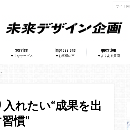
service
impressions
question
▼主なサービス
▼お客様の声
▼よくある質問
”
り入れたい“成果を出
習慣”