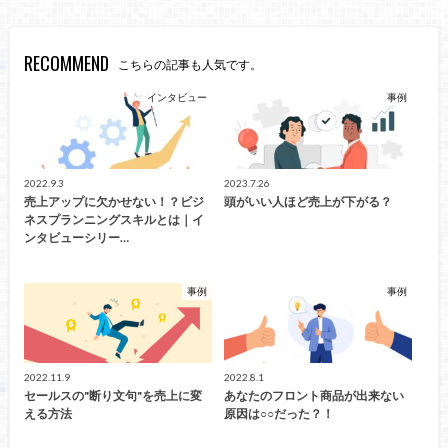
RECOMMEND
こちらの記事も人気です。
インタビュー
事例
2022.9.3
2023.7.26
売上アップに欠かせない！？ビジ
頭がいい人ほど売上が下がる？
ネスプランニングスキルとは｜イ
ンタビューシリー…
事例
事例
2022.11.9
2022.8.1
セールスの"断り文句"を売上に変
あなたのフロント商品が出来ない
える方法
原因は○○だった？！