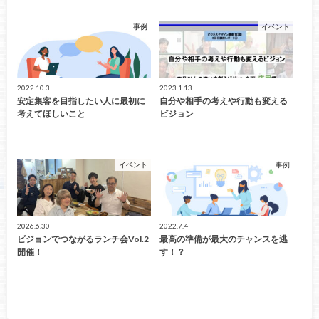
事例
イベント
2022.10.3
2023.1.13
安定集客を目指したい人に最初に
自分や相手の考えや行動も変える
考えてほしいこと
ビジョン
イベント
事例
2026.6.30
2022.7.4
ビジョンでつながるランチ会Vol.2
最高の準備が最大のチャンスを逃
開催！
す！？