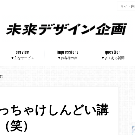
service
impressions
question
▼主なサービス
▼お客様の声
▼よくある質問
笑）
っちゃけしんどい講
（笑）