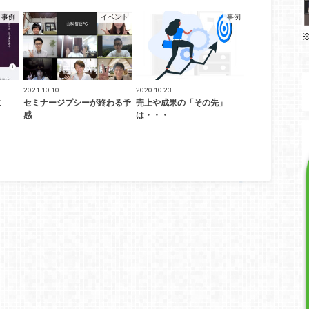
事例
イベント
事例
2021.10.10
2020.10.23
に
セミナージプシーが終わる予
売上や成果の「その先」
感
は・・・