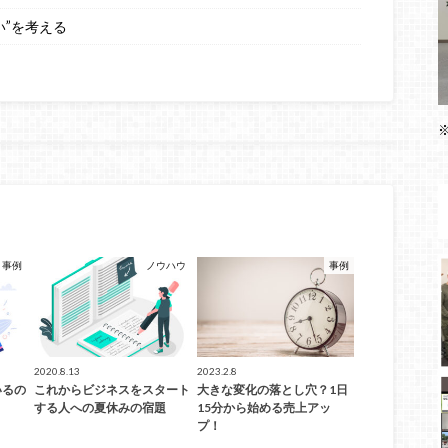
い”を考える
事例
ノウハウ
事例
2020.8.13
2023.2.8
いるの
これからビジネスをスタート
大きな変化の落とし穴？1日
する人への夏休みの宿題
15分から始める売上アッ
プ！