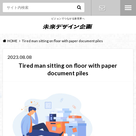
ビジョンでつながる新世界へ
お問い合わ
せ
HOME
Tired man sitting on floor with paper document piles
2023.08.08
Tired man sitting on floor with paper
document piles