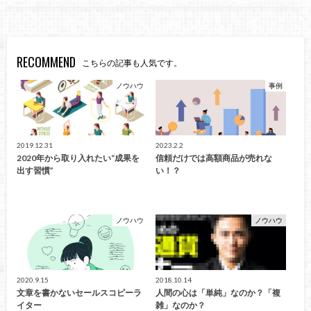
RECOMMEND
こちらの記事も人気です。
ノウハウ
事例
2019.12.31
2023.2.2
2020年から取り入れたい“成果を
信頼だけでは高額商品が売れな
出す習慣”
い！？
ノウハウ
ノウハウ
2020.9.15
2018.10.14
文章を書かないセールスコピーラ
人間の心は「単純」なのか？「複
イター
雑」なのか？