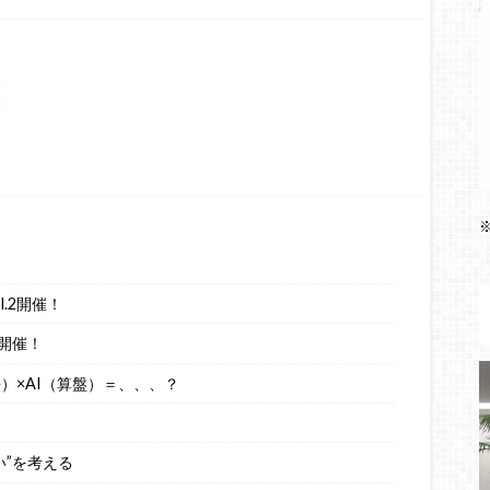
.2開催！
開催！
語）×AI（算盤）＝、、、？
い”を考える