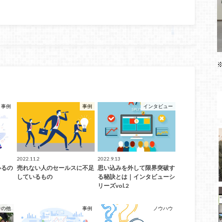
事例
事例
インタビュー
2022.11.2
2022.9.13
いるの
売れない人のセールスに不足
思い込みを外して限界突破す
しているもの
る秘訣とは｜インタビューシ
リーズvol.2
その他
事例
ノウハウ