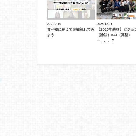
2022.7.15
2025.12.31
食べ物に例えて客観視してみ
【2025年統括】ビジョ
よう
（論語）×AI（算盤）
＝、、、？