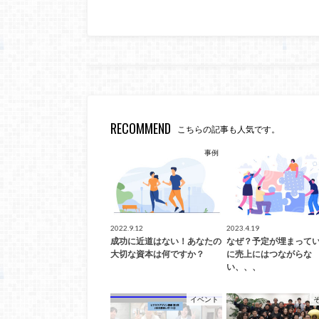
RECOMMEND
こちらの記事も人気です。
事例
2022.9.12
2023.4.19
成功に近道はない！あなたの
なぜ？予定が埋まって
大切な資本は何ですか？
に売上にはつながらな
い、、、
イベント