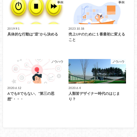
事例
事例
2019.9.1
2023.10.18
具体的な行動は“逆”から決める
売上UPのために１番最初に変える
こと
ノウハウ
ノウハウ
2020.6.12
2020.6.4
AでもBでもない、“第三の思
人類皆デザイナー時代のはじま
想”・・・
り？