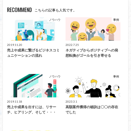
RECOMMEND
こちらの記事も人気です。
ノウハウ
事例
2019.11.20
2022.7.25
売上や成果に繋げるビジネスコミ
ネガティブからポジティブへの発
ュニケーションの流れ
想転換がゴールを引き寄せる
ノウハウ
事例
2019.11.18
2023.3.1
売上や成果を出すには、リサー
高額案件獲得の秘訣は〇〇の存在
チ、ヒアリング、そして・・・
でした