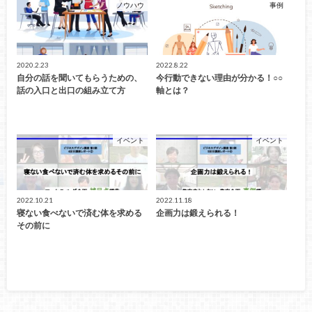
ノウハウ
事例
2020.2.23
2022.8.22
自分の話を聞いてもらうための、
今行動できない理由が分かる！○○
話の入口と出口の組み立て方
軸とは？
イベント
イベント
2022.10.21
2022.11.18
寝ない食べないで済む体を求める
企画力は鍛えられる！
その前に