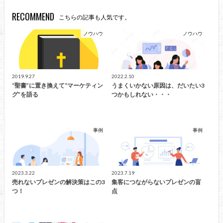
RECOMMEND
こちらの記事も人気です。
ノウハウ
ノウハウ
2019.9.27
2022.2.10
“聖書”に置き換えて“マーケティン
うまくいかない原因は、だいたい3
グ”を語る
つかもしれない・・・
事例
事例
2023.3.22
2023.7.19
売れないプレゼンの解決策はこの3
集客につながらないプレゼンの盲
つ！
点