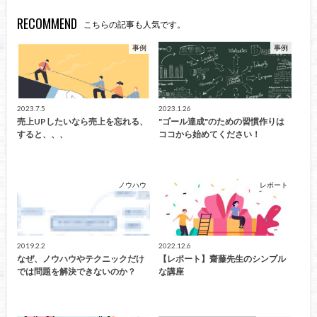
RECOMMEND
こちらの記事も人気です。
事例
事例
2023.7.5
2023.1.26
売上UPしたいなら売上を忘れる、
"ゴール達成"のための習慣作りは
すると、、、
ココから始めてください！
ノウハウ
レポート
2019.2.2
2022.12.6
なぜ、ノウハウやテクニックだけ
【レポート】齋藤先生のシンプル
では問題を解決できないのか？
な講座