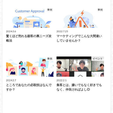
事例
事例
2024.3.6
2022.7.25
驚くほど売れる顧客の裏ニーズ攻
マーケティングでこんな大間違い
略法
していませんか？
事例
イベント
2024.2.7
2022.2.1
ところであなたの必殺技はなんで
集客とは、嫌いでもなく好きでも
すか？
なく、仲良ければよし◎