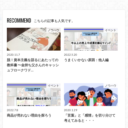
RECOMMEND
こちらの記事も人気です。
ノウハウ
イベント
2020.11.7
2022.5.20
脱！資本主義を語るにあたっての
うまくいかない原因：他人編
教科書 〜金持ち父さんのキャッシ
ュフロークワド…
イベント
ノウハウ
2022.7.8
2020.1.29
商品が売れない理由を探ろう
「言葉」と「感情」を切り分けて
考えてみると・・・