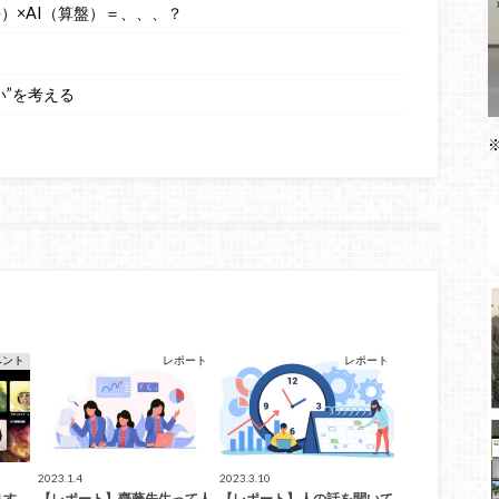
語）×AI（算盤）＝、、、？
い”を考える
ベント
レポート
レポート
2023.1.4
2023.3.10
ます
【レポート】齋藤先生って人
【レポート】人の話を聞いて