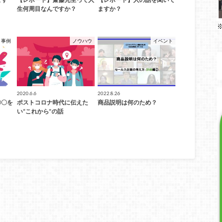
生何周目なんですか？
ますか？
事例
ノウハウ
イベント
2020.6.6
2022.8.26
〇〇を
ポストコロナ時代に伝えた
商品説明は何のため？
い“これから”の話