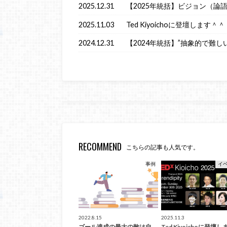
2025.12.31
【2025年統括】ビジョン（論
2025.11.03
Ted Kiyoichoに登壇します＾＾
2024.12.31
【2024年統括】”抽象的で難し
RECOMMEND
こちらの記事も人気です。
事例
イ
2022.8.15
2025.11.3
ゴール達成の最大の敵は自
Ted Kiyoichoに登壇し