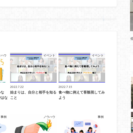
ウハウ
イベント
イベント
2022.7.22
2022.7.15
いな
始まりは、自分と相手を知る
食べ物に例えて客観視してみ
ではな
こと
よう
事例
ノウハウ
事例