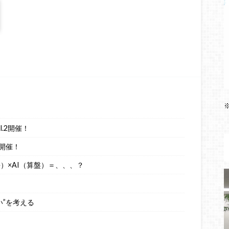
.2開催！
開催！
語）×AI（算盤）＝、、、？
い”を考える