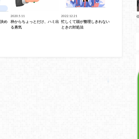
2020.5.11
2022.12.21
て決め
枠からちょっとだけ、ハミ出
忙しくて頭が整理しきれない
る勇気
ときの対処法