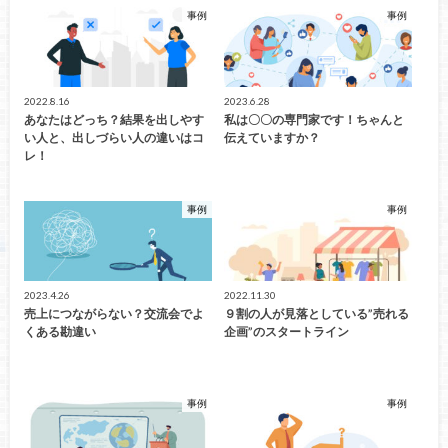
事例
事例
2022.8.16
2023.6.28
あなたはどっち？結果を出しやす
私は〇〇の専門家です！ちゃんと
い人と、出しづらい人の違いはコ
伝えていますか？
レ！
事例
事例
2023.4.26
2022.11.30
売上につながらない？交流会でよ
９割の人が見落としている”売れる
くある勘違い
企画”のスタートライン
事例
事例