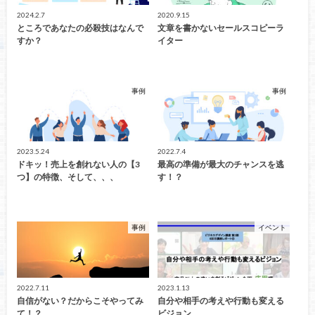
2024.2.7
2020.9.15
ところであなたの必殺技はなんで
文章を書かないセールスコピーラ
すか？
イター
事例
事例
2023.5.24
2022.7.4
ドキッ！売上を創れない人の【3
最高の準備が最大のチャンスを逃
つ】の特徴、そして、、、
す！？
事例
イベント
2022.7.11
2023.1.13
自信がない？だからこそやってみ
自分や相手の考えや行動も変える
て！？
ビジョン