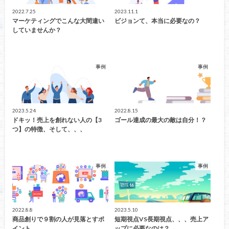
2022.7.25
2023.11.1
マーケティングでこんな大間違い
ビジョンて、本当に必要なの？
していませんか？
事例
事例
2023.5.24
2022.8.15
ドキッ！売上を創れない人の【3
ゴール達成の最大の敵は自分！？
つ】の特徴、そして、、、
事例
事例
2022.8.8
2023.5.10
商品創りで９割の人が見落とすポ
短期視点VS長期視点、、、売上ア
イント
ップに必要なのは？