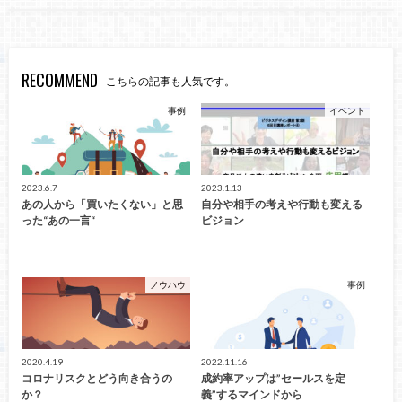
RECOMMEND
こちらの記事も人気です。
事例
イベント
2023.6.7
2023.1.13
あの人から「買いたくない」と思
自分や相手の考えや行動も変える
った“あの一言“
ビジョン
ノウハウ
事例
2020.4.19
2022.11.16
コロナリスクとどう向き合うの
成約率アップは”セールスを定
か？
義”するマインドから