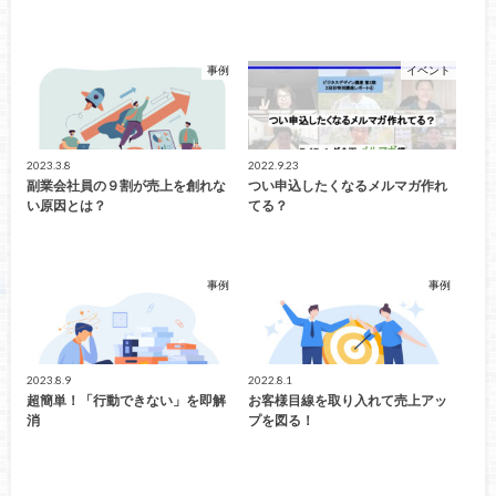
事例
イベント
2023.3.8
2022.9.23
副業会社員の９割が売上を創れな
つい申込したくなるメルマガ作れ
い原因とは？
てる？
事例
事例
2023.8.9
2022.8.1
超簡単！「行動できない」を即解
お客様目線を取り入れて売上アッ
消
プを図る！