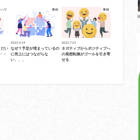
ウハウ
事例
事例
2023.4.19
2022.7.25
、だい
なぜ？予定が埋まっているの
ネガティブからポジティブへ
・・
に売上にはつながらな
の発想転換がゴールを引き寄
い、、、
せる