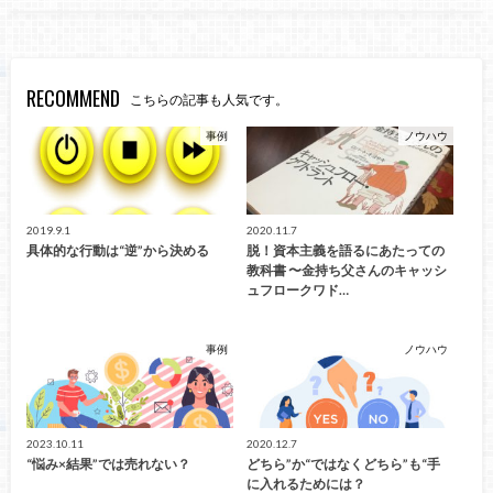
RECOMMEND
こちらの記事も人気です。
事例
ノウハウ
2019.9.1
2020.11.7
具体的な行動は“逆”から決める
脱！資本主義を語るにあたっての
教科書 〜金持ち父さんのキャッシ
ュフロークワド…
事例
ノウハウ
2023.10.11
2020.12.7
“悩み×結果”では売れない？
どちら”か“ではなくどちら”も“手
に入れるためには？