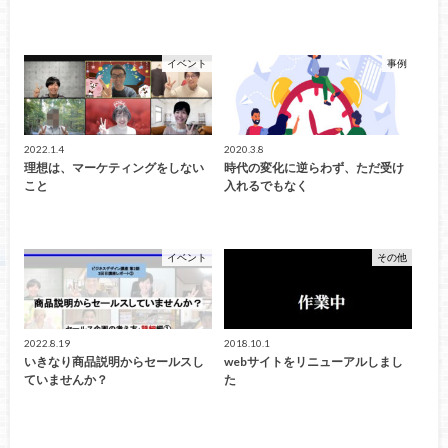
イベント
事例
2022.1.4
2020.3.8
理想は、マーケティングをしない
時代の変化に逆らわず、ただ受け
こと
入れるでもなく
イベント
その他
2022.8.19
2018.10.1
いきなり商品説明からセールスし
webサイトをリニューアルしまし
ていませんか？
た