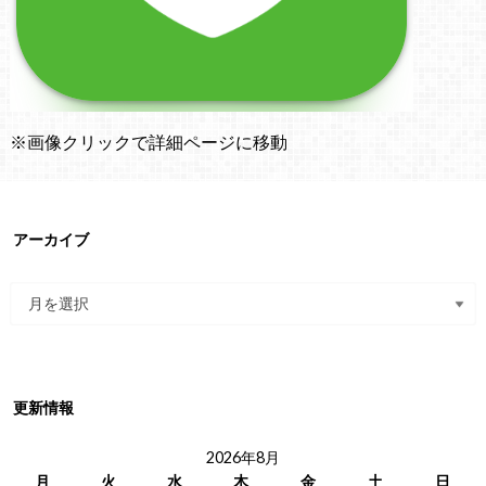
※画像クリックで詳細ページに移動
アーカイブ
更新情報
2026年8月
月
火
水
木
金
土
日