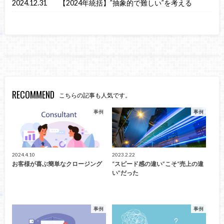
2024.12.31
【2024年統括】”抽象的で難しい”を考える
RECOMMEND
こちらの記事も人気です。
事例
事例
2024.4.10
2023.2.22
お客様が喜ぶ簡単なクロージング
“スピード感の違い”こそ“売上の違
い”だった
事例
事例