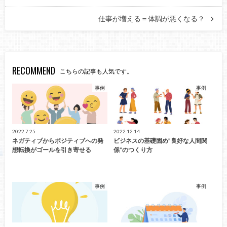
仕事が増える＝体調が悪くなる？
RECOMMEND
こちらの記事も人気です。
事例
事例
2022.7.25
2022.12.14
ネガティブからポジティブへの発
ビジネスの基礎固め”良好な人間関
想転換がゴールを引き寄せる
係”のつくり方
事例
事例