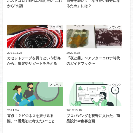
ポストコロナ時代に伝えたい“これ
自分を磨いて「なりたい自分にな
から”の話
るため」には？
ノウハウ
ノウハウ
2019.11.26
2020.6.26
カセットテープを買うという行為
『夜と霧』〜アフターコロナ時代
から、集客やリピートを考える
のガイドブック〜
ノウハウ
ノウハウ
2021.9.6
2019.10.18
盲点！？ビジネスを振り返る
プロパガンダを視野に入れた、商
際、”1番最初に考えたい”こと
品設計や集客企画