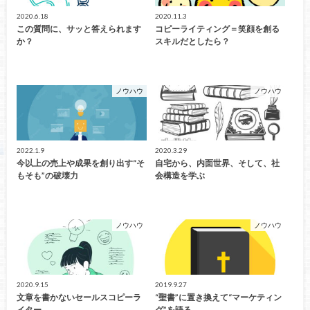
2020.6.18
2020.11.3
この質問に、サッと答えられます
コピーライティング＝笑顔を創る
か？
スキルだとしたら？
ノウハウ
ノウハウ
2022.1.9
2020.3.29
今以上の売上や成果を創り出す“そ
自宅から、内面世界、そして、社
もそも”の破壊力
会構造を学ぶ
ノウハウ
ノウハウ
2020.9.15
2019.9.27
文章を書かないセールスコピーラ
“聖書”に置き換えて“マーケティン
イター
グ”を語る