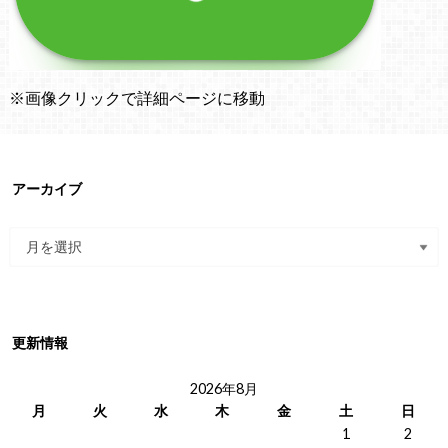
※画像クリックで詳細ページに移動
アーカイブ
更新情報
2026年8月
月
火
水
木
金
土
日
1
2