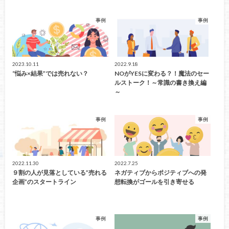
事例
事例
2023.10.11
2022.9.18
“悩み×結果”では売れない？
NOがYESに変わる？！魔法のセー
ルストーク！～常識の書き換え編
～
事例
事例
2022.11.30
2022.7.25
９割の人が見落としている”売れる
ネガティブからポジティブへの発
企画”のスタートライン
想転換がゴールを引き寄せる
事例
事例